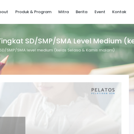
bout
Produk & Program
Mitra
Berita
Event
Kontak
6 Tingkat SD/SMP/SMA Level Medium (k
at SD/SMP/SMA level medium (kelas Selasa & Kamis malam)