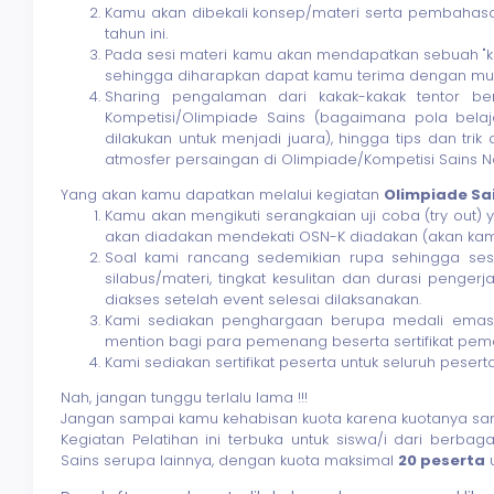
Kamu akan dibekali konsep/materi serta pembahasa
tahun ini.
Pada sesi materi kamu akan mendapatkan sebuah 
sehingga diharapkan dapat kamu terima dengan mu
Sharing pengalaman dari kakak-kakak tentor b
Kompetisi/Olimpiade Sains (bagaimana pola bela
dilakukan untuk menjadi juara), hingga tips dan tr
atmosfer persaingan di Olimpiade/Kompetisi Sains N
Yang akan kamu dapatkan melalui kegiatan
Olimpiade Sa
Kamu akan mengikuti serangkaian uji coba (try out
akan diadakan mendekati OSN-K diadakan (akan kam
Soal kami rancang sedemikian rupa sehingga ses
silabus/materi, tingkat kesulitan dan durasi peng
diakses setelah event selesai dilaksanakan.
Kami sediakan penghargaan berupa medali emas,
mention bagi para pemenang beserta sertifikat pe
Kami sediakan sertifikat peserta untuk seluruh pesert
Nah, jangan tunggu terlalu lama !!!
Jangan sampai kamu kehabisan kuota karena kuotanya san
Kegiatan Pelatihan ini terbuka untuk siswa/i dari berba
Sains serupa lainnya, dengan kuota maksimal
20 peserta
u