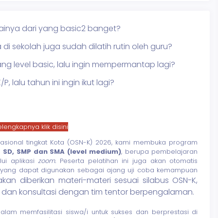
lainya dari yang basic2 banget?
 sekolah juga sudah dilatih rutin oleh guru?
g level basic, lalu ingin mempermantap lagi?
 lalu tahun ini ingin ikut lagi?
elengkapnya klik disini
sional tingkat Kota (OSN-K) 2026, kami membuka program
t SD, SMP dan SMA (level medium)
, berupa pembelajaran
lui aplikasi
zoom.
Peserta pelatihan ini juga akan otomatis
,
yang dapat digunakan sebagai ajang uji coba kemampuan
akan diberikan materi-materi sesuai silabus OSN-K,
i dan konsultasi dengan tim tentor berpengalaman.
alam memfasilitasi siswa/i untuk sukses dan berprestasi di