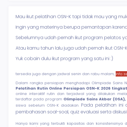
Mau ikut pelatihan OSN-K tapi tidak mau yang mu
Ingin yang materinya berupa pemantapan karena di
Sebelumnya udah pernah ikut program pelatos yan
Atau kamu tahun lalu juga udah pernah ikut OSN-K/P,
Yuk cobain dulu ikut program yang satu ini :)
tersedia juga dengan jadwal senin dan rabu malam,
info s
Dalam rangka persiapan menghadapi Olimpiade Sains Na
Pelatihan Rutin Online Persiapan OSN-K 2026 tingka
online interaktif rutin dan terjadwal yang dilakukan mela
terdaftar pada program
Olimpiade Sains Akbar (OSA)
Pada pelatihan ini 
siswa sebelum OSN-K diadakan.
pembahasan soal-soal, quiz evaluasi serta diskus
Hanya kami yang terbukti kapasitas dan konsistensinya d