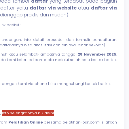
k pada tombol
daftar
yang terdapat pada bagian
ndaftar yaitu
daftar via website
atau
daftar via
ng dianggap praktis dan mudah)
k berikut :
dangan, info detail, prosedur dan formulir pendaftaran.
aftarannya bisa difasilitasi dan dibiayai pihak sekolah)
 penuh atau selambat-lambatnya tanggal
28 November 2025
.
 kami ketersediaan kuota melalui salah satu kontak berikut
sung dengan kami via phone bisa menghubungi kontak berikut :
c,
info selengkapnya klik disini
gram
Pelatihan Online
bersama pelatihan-osn.com? silahkan