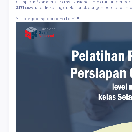
Olimpiade/Kompetisi Sains Nasional, melalui 14 perio
2171
siswa/i didik ke tingkat Nasional, dengan perolehan m
Yuk bergabung bersama kami !!!