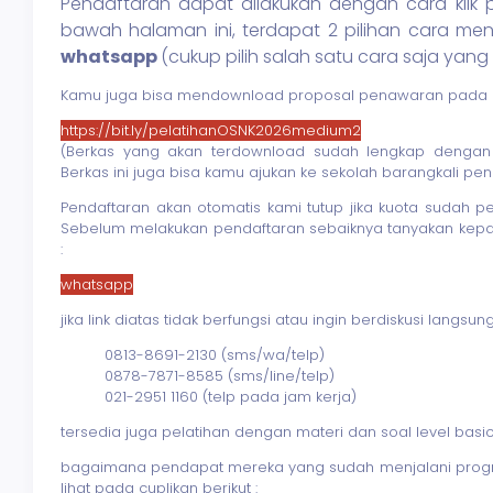
Pendaftaran dapat dilakukan dengan cara kli
bawah halaman ini, terdapat 2 pilihan cara me
whatsapp
(cukup pilih salah satu cara saja ya
Kamu juga bisa mendownload proposal penawaran pada lin
https://bit.ly/pelatihanOSNK2026medium2
(Berkas yang akan terdownload sudah lengkap dengan un
Berkas ini juga bisa kamu ajukan ke sekolah barangkali pend
Pendaftaran akan otomatis kami tutup jika kuota sudah
Sebelum melakukan pendaftaran sebaiknya tanyakan kepada
:
whatsapp
jika link diatas tidak berfungsi atau ingin berdiskusi lang
0813-8691-2130 (sms/wa/telp)
0878-7871-8585 (sms/line/telp)
021-2951 1160 (telp pada jam kerja)
tersedia juga pelatihan dengan materi dan soal level basi
bagaimana pendapat mereka yang sudah menjalani pro
lihat pada cuplikan berikut :