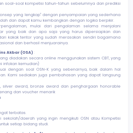
n soal-soal kompetisi tahun-tahun sebelumnya dan prediksi
"konsep yang lengkap" dengan penyampaian yang sederhana
dah dan dapat kamu kembangkan dengan logika berpikir.
erpengalaman, mulai dari pengalaman selama menjalani
jar yang baik dan apa saja yang harus dipersiapkan dan
ik dari kakak tentor yang sudah merasakan sendiri bagaimana
asional dan berhasil menjuarainya.
ins Akbar (OSA)
:
) yang diadakan secara online menggunakan sistem CBT, yang
i infokan kemudian)
uai dengan soal OSN-K yang sebenarnya, baik dalam hal
erjaan. Kami sediakan juga pembahasan yang dapat langsung
 silver award, bronze award dan penghargaan honorable
menang dan voucher menarik
a
gat terbatas.
gai sekolah/daerah yang ingin mengikuti OSN atau Kompetisi
ntuk setiap bidang studi.