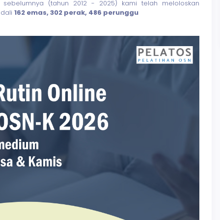
de sebelumnya (tahun 2012 - 2025) kami telah meloloskan
edali
162 emas, 302 perak, 486 perunggu